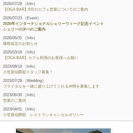
2026/07/28
［Info］
ご予約
【OGA BAR】8月のカフェ営業についてのご案内
2026/07/23
［Event］
2026年インターナショナルシェリーウィーク記念イベント
シェリーの夕べのご案内
2026/05/31
［Info］
価格改定のお知らせ
2025/03/18
［Info］
【OGA BAR】カフェ利用のお客様へお願い
2023/08/19
［Info］
小笠原伯爵邸スタッフ募集！
2023/07/28
［Wedding］
ブライダルを一緒に盛り上げてくれる仲間を募集します
2023/06/30
［Info］
営業のご案内
2023/04/01
［Info］
小笠原伯爵邸 レストランキャンセルポリシー