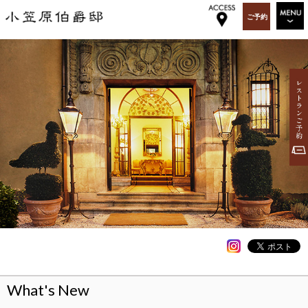
ご予約
RESTAURANT
WEDDING&PARTY
PARTY&EVENT
OGA BAR & GIFT
TOPICS
OGASAWARA-TEI
ABOUT US
RECRUIT
ACCESS
SITEMAP
What's New
ENGLISH