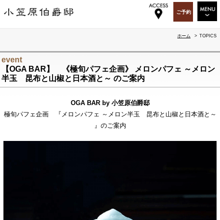
ご予約
RESTAURANT
ホーム
>
TOPICS
WEDDING&PARTY
event
【OGA BAR】 《極旬パフェ企画》 メロンパフェ ～メロン
PARTY&EVENT
半玉 昆布と山椒と日本酒と～ のご案内
OGA BAR & GIFT
OGA BAR by 小笠原伯爵邸
TOPICS
極旬パフェ企画 『メロンパフェ ～メロン半玉 昆布と山椒と日本酒と～
』のご案内
OGASAWARA-TEI
ABOUT US
RECRUIT
ACCESS
SITEMAP
ENGLISH