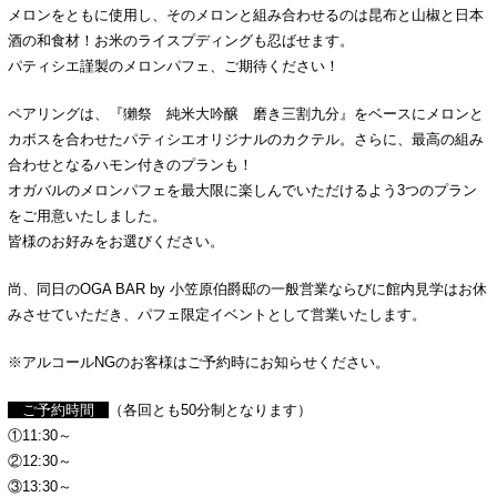
メロンをともに使用し、そのメロンと組み合わせるのは昆布と山椒と日本
酒の和食材！お米のライスプディングも忍ばせます。
パティシエ謹製のメロンパフェ、ご期待ください！
ペアリングは、『獺祭 純米大吟醸 磨き三割九分』をベースにメロンと
カボスを合わせたパティシエオリジナルのカクテル。さらに、最高の組み
合わせとなるハモン付きのプランも！
オガバルのメロンパフェを最大限に楽しんでいただけるよう3つのプラン
をご用意いたしました。
皆様のお好みをお選びください。
尚、同日のOGA BAR by 小笠原伯爵邸の一般営業ならびに館内見学はお休
みさせていただき、パフェ限定イベントとして営業いたします。
※アルコールNGのお客様はご予約時にお知らせください。
ご予約時間
（各回とも50分制となります）
①11:30～
②12:30～
③13:30～