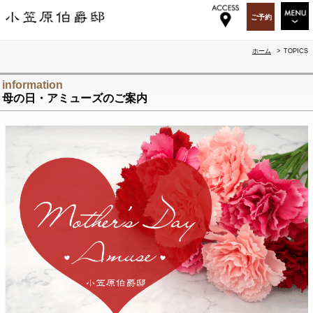
ご予約
RESTAURANT
ホーム
>
TOPICS
WEDDING&PARTY
information
母の日・アミューズのご案内
PARTY&EVENT
OGA BAR & GIFT
TOPICS
OGASAWARA-TEI
ABOUT US
RECRUIT
ACCESS
SITEMAP
ENGLISH