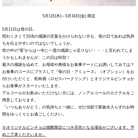
ご予約
5月1日(木)～5月16日(金) 限定
5月11日は母の日。
照れくさくて日頃の感謝の言葉をかけられない方も、母の日であれば気持
ちを伝えやすいのではないでしょうか。
世の中の”母”からは一年に一度の感謝じゃ足りない・・・と言われてしま
うかもしれませんが、この日は特別！
最大の感謝を込めて、お母様や奥様をお食事デートにお誘いしてみては？
お食事のコースにプラスして『母の日・アミューズ』（オプション）をお
付けいただくと、乾杯酒（ロゼスパークリング）とオリジナルピンチョか
らお食事がスタートいたします。
アルコールがお飲みいただけない方には、ノンアルコールのカクテルをご
用意しております。
「いつもありがとう」の気持ちと一緒に、ぜひ当邸で家族水入らずのお時
間をゆっくりとお過ごしください。
※オリジナルピンチョは個数限定につき完売となる場合がございます。予
めご了承くださいませ。