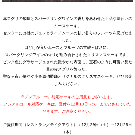
赤スグリの酸味とスパークリングワインの香りをあわせた上品な味わいの
ムースケーキ。
センターには桃のジュレとライチムースの甘い香りのフルーツを忍ばせま
した。
口どけが良いムースとフルーツの甘酸っぱさに、
スパークリングワインの香りが組み合わされたクリスマスケーキです。
ピンク色にグラサージュされた艶やかな表面に、宝石のように可愛い見た
目の赤スグリを飾った、
聖なる夜が華やぐ小笠原伯爵邸オリジナルのクリスマスケーキ、ぜひお楽
しみください。
※ノンアルコール対応ケーキのご用意もございます。
ノンアルコール対応ケーキは、受付を12月10日（水）まで
とさせていた
だきます。ご注意ください。
ご提供期間（レストラン／テイクアウト）：12月20日（土）～12月25日
（木）