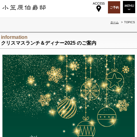
ご予約
RESTAURANT
ホーム
>
TOPICS
WEDDING&PARTY
information
クリスマスランチ＆ディナー2025 のご案内
PARTY&EVENT
OGA BAR & GIFT
TOPICS
OGASAWARA-TEI
ABOUT US
RECRUIT
ACCESS
SITEMAP
ENGLISH