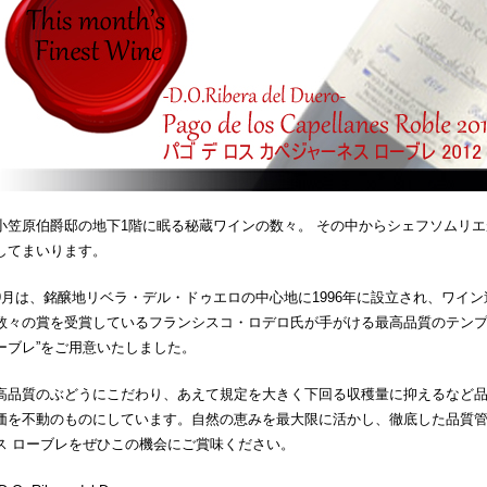
小笠原伯爵邸の地下1階に眠る秘蔵ワインの数々。 その中からシェフソムリ
してまいります。
9月は、銘醸地リベラ・デル・ドゥエロの中心地に1996年に設立され、ワイ
数々の賞を受賞しているフランシスコ・ロデロ氏が手がける最高品質のテンプラニ
ーブレ”をご用意いたしました。
高品質のぶどうにこだわり、あえて規定を大きく下回る収穫量に抑えるなど
価を不動のものにしています。自然の恵みを最大限に活かし、徹底した品質管理
ス ローブレをぜひこの機会にご賞味ください。