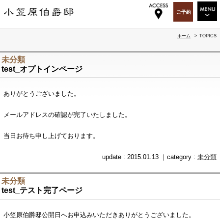
ご予約
RESTAURANT
ホーム
>
TOPICS
WEDDING&PARTY
未分類
test_オプトインページ
PARTY&EVENT
OGA BAR & GIFT
ありがとうございました。
TOPICS
メールアドレスの確認が完了いたしました。
OGASAWARA-TEI
当日お待ち申し上げております。
ABOUT US
update : 2015.01.13 ｜category :
未分類
RECRUIT
未分類
ACCESS
test_テスト完了ページ
SITEMAP
小笠原伯爵邸公開日へお申込みいただきありがとうございました。
ENGLISH