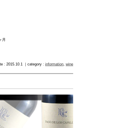
ヶ月
te : 2015.10.1 ｜category :
information
,
wine