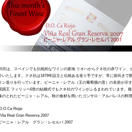
10月は、スペインでも伝統的なワインの産地 リオハからクネ社の赤ワイン、
介いたします。クネ社は1879年設立と伝統ある造り手ですが、常に前向きで
イン造りを行っています。ビーニャ・レアル（王の葡萄畑の意）の名前が示
現国王 フィリッペ6世の結婚式でもクネ社のワインがふるまわれています。
味のとれたビーニャ・レアル。秋の食材を用いたゴンサロ・アルバレスの料
D.O.Ca Rioja-
Viña Real Gran Reserva 2007
ビーニャ・レアル グラン・レセルバ 2007