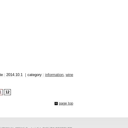
te : 2014.10.1 ｜category :
information
,
wine
1
12
page top