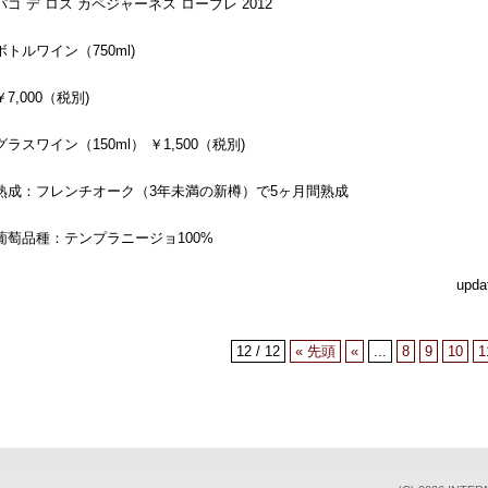
パゴ デ ロス カペジャーネス ローブレ 2012
ボトルワイン（750ml)
￥7,000（税別)
グラスワイン（150ml） ￥1,500（税別)
熟成：フレンチオーク（3年未満の新樽）で5ヶ月間熟成
葡萄品種：テンプラニージョ100%
upda
12 / 12
« 先頭
«
...
8
9
10
1