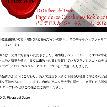
小笠原伯爵邸の地下1階に眠る秘蔵ワインの数々。 その中からシェフソムリ
してまいります。
10月は、先月ご好評をいただきました、銘醸地リベラ・デル・ドゥエロの中心
た土地と環境を備え、設立以来数々の賞を受賞しているフランシスコ・ロデ
ョ“パゴ デ ロス カペジャーネス ローブレ”をご用意いたしました。
高品質のぶどうにこだわり、あえて規定を大きく下回る収穫量に抑えるなど
価を不動のものにしています。自然の恵みを最大限に活かし、徹底した品質管理
ス ローブレをぜひこの機会にご賞味ください。
D.O. Ribera del Duero-