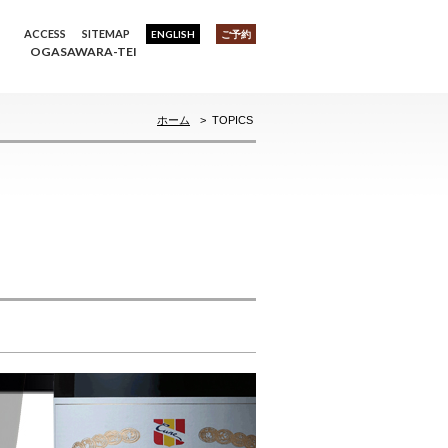
ACCESS
SITEMAP
ENGLISH
ご予約
OGASAWARA-TEI
ホーム
>
TOPICS