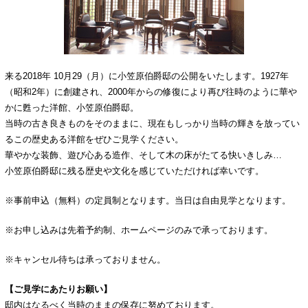
ご予約
来る2018年 10月29（月）に小笠原伯爵邸の公開をいたします。1927年
（昭和2年）に創建され、2000年からの修復により再び往時のように華や
かに甦った洋館、小笠原伯爵邸。
当時の古き良きものをそのままに、現在もしっかり当時の輝きを放ってい
るこの歴史ある洋館をぜひご見学ください。
華やかな装飾、遊び心ある造作、そして木の床がたてる快いきしみ…
小笠原伯爵邸に残る歴史や文化を感じていただければ幸いです。
※事前申込（無料）の定員制となります。当日は自由見学となります。
※お申し込みは先着予約制、ホームページのみで承っております。
※キャンセル待ちは承っておりません。
【ご見学にあたりお願い】
邸内はなるべく当時のままの保存に努めております。