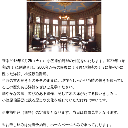
来る2018年 9月25（火）に小笠原伯爵邸の公開をいたします。1927年（昭
和2年）に創建され、2000年からの修復により再び往時のように華やかに
甦った洋館、小笠原伯爵邸。
当時の古き良きものをそのままに、現在もしっかり当時の輝きを放ってい
るこの歴史ある洋館をぜひご見学ください。
華やかな装飾、遊び心ある造作、そして木の床がたてる快いきしみ…
小笠原伯爵邸に残る歴史や文化を感じていただければ幸いです。
※事前申込（無料）の定員制となります。当日は自由見学となります。
※お申し込みは先着予約制、ホームページのみで承っております。