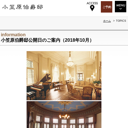
ご予約
RESTAURANT
ホーム
>
TOPICS
WEDDING&PARTY
information
小笠原伯爵邸公開日のご案内（2018年10月）
PARTY&EVENT
OGA BAR & GIFT
TOPICS
OGASAWARA-TEI
ABOUT US
RECRUIT
ACCESS
SITEMAP
ENGLISH