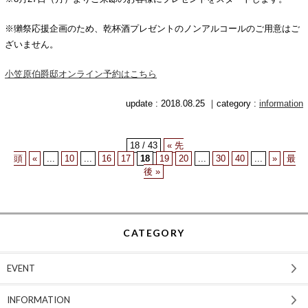
※獺祭応援企画のため、乾杯酒プレゼントのノンアルコールのご用意はご
ざいません。
小笠原伯爵邸オンライン予約はこちら
update : 2018.08.25 ｜category :
information
18 / 43
« 先
頭
«
...
10
...
16
17
18
19
20
...
30
40
...
»
最
後 »
CATEGORY
EVENT
INFORMATION