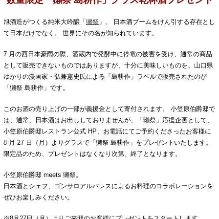
旭酒造がつくる純米大吟醸「
獺祭
」。 日本酒ブームをけん引する存在とし
て日本だけでなく、 世界にその名が知られています。
7 月の西日本豪雨の際、酒蔵内で発酵中に停電の被害を受け、通常の商品
として販売できないものではありますが、十分に美味しいものを、山口県
ゆかりの漫画家・弘兼憲史氏による「島耕作」ラベルで販売されたのが
「獺祭 島耕作」です。
このお酒の売り上げの一部が義援金として寄付されます。 小笠原伯爵邸で
は、通常、日本酒はお出ししておりませんが、「獺祭」応援企画として、
小笠原伯爵邸レストラン公式 HP、お電話にてご予約くださったお客様に
8 月 27 日（月）よりグラスで「獺祭 島耕作」をプレゼントいたします。
限定品のため、プレゼントはなくなり次第、終了となります。
小笠原伯爵邸 meets 獺祭。
日本酒とシェフ、ゴンサロアルバレスによるお料理のコラボレーションを
ぜひお楽しみください。
※8月27日（月）よりご来邸のお客様にプレゼントをスタートします。