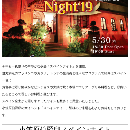
今年も一夜限りの華やかな夜会「スペインナイト」を開催。
迫力満点のフラメンコやカジノ、トゥナの生演奏と様々なプログラムで邸内はスペイン
一色に！
お食事は彩り鮮やかなピンチョスや大鍋で炊く本場パエリア、グリル料理など、邸内い
たるところで香しいお料理が並びます。
スペイン全土から選りすぐったワインも数多くご用意いたしました。
小笠原伯爵邸の大イベント「スペインナイト」皆様のご来場を心よりお待ちしておりま
す。
小笠原伯爵邸スペインナイト