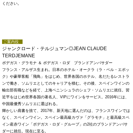
ください。
ご案内役
ジャンクロード・テルジュマン◎JEAN CLAUDE
TERDJEMANE
ボデガス・グラモナ ＆ ボデガス・ロダ ブランドアンバサダー
フランス・アルザス生まれ。日本のホテル・オークラ（ラ・ベル・エポッ
ク）や豪華客船「飛鳥」をはじめ、世界各国のホテル、名だたるレストラ
ンで働き、ソムリエとしてのキャリアを積む。その後、スペインワインの
輸出部長職などを経て、上海ペニンシュラのシェフ・ソムリエに就任。習
近平をはじめ世界各国の著名人、VIPにワインをサービス。2016年には、
中国最優秀ソムリエに選ばれる。
輝かしい肩書を捨て、2017年、新天地に選んだのは、フランスワインでは
なく、スペインワイン。スペイン最高級カヴァ「グラモナ」と最高級スペ
イン産赤ワイン「ボデガス・ロダ・グループ」の2社のブランドアンバサ
ダーに就任。現在に至る。