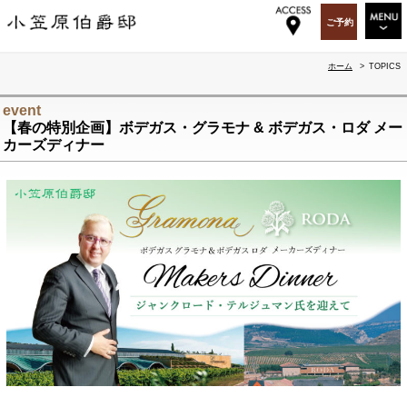
ご予約
RESTAURANT
ホーム
>
TOPICS
WEDDING&PARTY
event
【春の特別企画】ボデガス・グラモナ & ボデガス・ロダ メー
PARTY&EVENT
カーズディナー
OGA BAR & GIFT
TOPICS
OGASAWARA-TEI
ABOUT US
RECRUIT
ACCESS
SITEMAP
ENGLISH