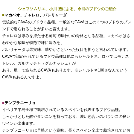
シェフソムリエ、小川 透による、今回のブドウのご紹介
■
マカベオ、チャレロ、パレリャーダ
伝統的なCAVAのブドウ３品種。一般的なCAVAはこの３つのブドウのブレ
ンドで造られることが多いと言えます。
チャレロは厚みを持たせる葡萄で味わいの骨格となる品種。マカベオはさ
わやかな酸味が特徴で味に深みを、
パレリャーダは果実味、華やかさといった役目を担うと言われています。
CAVAで認められているブドウ品種は他にもシャルドネ、ロゼではモナス
トレル、ガルナッチャ（グルナッシュ）が
あり、単一で造られるCAVAもあります。※シャルドネ100％なんていう
CAVAもあるんですよ。
■
テンプラニーリョ
イベリア半島全域で栽培されているスペインを代表するブドウ品種。
しっかりとした酸やタンニンを持っており、濃い色合いのバランスの良い
ワインが出来ます。
テンプラニーリョは早熟という意味。長くスペイン全土で栽培されていお