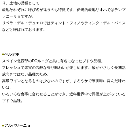
り、土地の品種として
産地それぞれに呼び名が違うのも特徴です。伝統的産地リオハではテンプ
ラニーリョですが、
リベラ・デル・デュエロではティント・フィノやティンタ・デル・パイス
などと呼ばれております。
■
ベルデホ
スペイン北西部のDOルエダと共に有名になったブドウ品種。
フレッシュで果実の芳醇な香り味わいが楽しめます。酸がやさしく長期熟
成向きではない品種のため、
高級ワインとなるものは少ないのですが、まろやかで果実味に富んだ味わ
いは、
いろいろな食事に合わせることができ、近年世界中で評価が上がっている
ブドウ品種。
■
アルバリーニョ