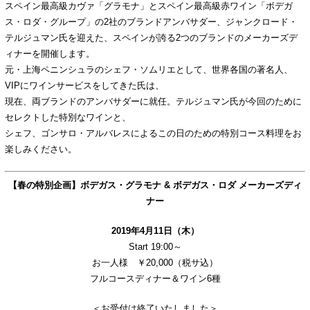
スペイン最高級カヴァ「グラモナ」とスペイン最高級赤ワイン「ボデガ
ご予約
ス・ロダ・グループ」の2社のブランドアンバサダー、ジャンクロード・
テルジュマン氏を迎えた、スペインが誇る2つのブランドのメーカーズデ
ィナーを開催します。
元・上海ペニンシュラのシェフ・ソムリエとして、世界各国の著名人、
VIPにワインサービスをしてきた氏は、
現在、両ブランドのアンバサダーに就任。テルジュマン氏が今回のために
セレクトした特別なワインと、
シェフ、ゴンサロ・アルバレスによるこの日のための特別コース料理をお
楽しみください。
【春の特別企画】ボデガス・グラモナ & ボデガス・ロダ メーカーズディ
ナー
2019年4月11日（木）
Start 19:00～
お一人様 ￥20,000（税サ込）
フルコースディナー＆ワイン6種
＜お受付は終了いたしました＞