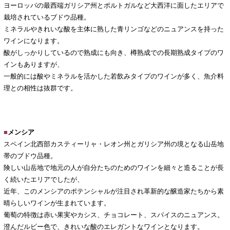
ヨーロッパの最西端ガリシア州とポルトガルなど大西洋に面したエリアで
栽培されているブドウ品種。
ミネラルやきれいな酸を主体に熟した青リンゴなどのニュアンスを持った
ワインになります。
酸がしっかりしているので熟成にも向き、樽熟成での長期熟成タイプのワ
インもありますが、
一般的には酸やミネラルを活かした若飲みタイプのワインが多く、魚介料
理との相性は抜群です。
■
メンシア
スペイン北西部カスティーリャ・レオン州とガリシア州の境となる山岳地
帯のブドウ品種。
険しい山岳地で地元の人が自分たちのためのワインを細々と造ることが長
く続いたエリアでしたが、
近年、このメンシアのポテンシャルが注目され革新的な醸造家たちから素
晴らしいワインが生まれています。
葡萄の特徴は赤い果実やカシス、チョコレート、スパイスのニュアンス。
澄んだルビー色で、きれいな酸のエレガントなワインとなります。