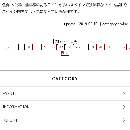
色合いの濃い凝縮感のあるワインが多いスペインでは稀有なブドウ品種で
スペイン国内でも人気になっている品種です。
update : 2019.02.16 ｜category :
wine
23 / 80
« 先
頭
«
...
10
...
21
22
23
24
25
...
30
40
50
...
»
後 »
CATEGORY
EVENT
INFORMATION
REPORT